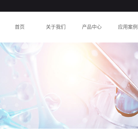
首页
关于我们
产品中心
应用案例