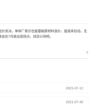
挺价坚决。单体厂表示也是基础原材料涨价，是成本拉动，无
格会在7月底出现拐点，拭目以待吧。
0
2021-07-12
2021-07-30