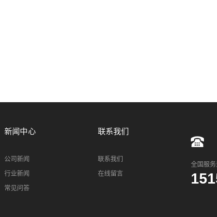
新闻中心
联系我们
公司新闻
联系我们
全国服务
行业新闻
在线留言
151
常见问答