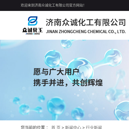
欢迎来到济南众诚化工有限公司官方网站！
您当前的位置 ：
首 页
>
新闻中心
>
行业新闻