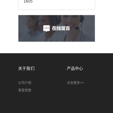
1605
关于我们
产品中心
公司介绍
点击更多>>
荣誉资质