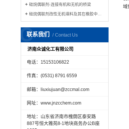
硅烷偶联剂-连接有机和无机的桥梁
域
硅烷偶联剂改性无机填料及其在橡胶中的应用
C
联系我们
Contact Us
济南众诚化工有限公司
电话：15153106822
传真：(0531) 8791 6559
邮箱：liuxiujuan@zccmal.com
网址：www.jnzcchem.com
地址：山东省济南市槐荫区泰安路
887号恒大雅苑8-1地块商务办公B座