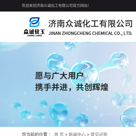
欢迎来到济南众诚化工有限公司官方网站！
您当前的位置 ：
首 页
>
新闻中心
>
常见问答